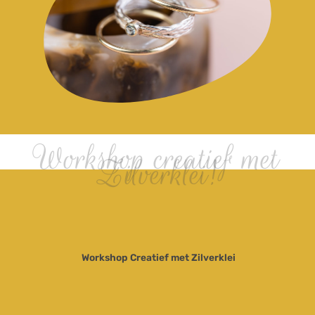
Workshop creatief met
Zilverklei!
Workshop Creatief met Zilverklei